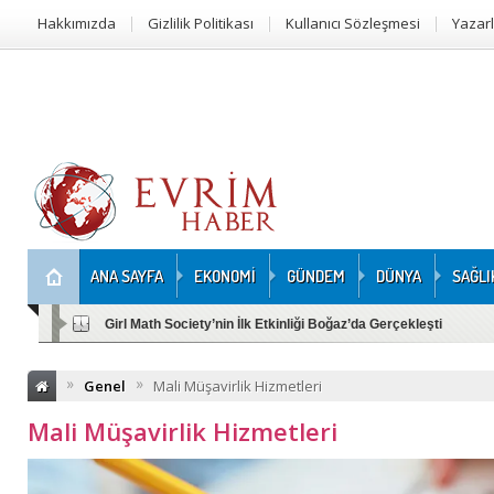
Hakkımızda
Gizlilik Politikası
Kullanıcı Sözleşmesi
Yazar
ANA SAYFA
EKONOMİ
GÜNDEM
DÜNYA
SAĞLI
Girl Math Society’nin İlk Etkinliği Boğaz’da Gerçekleşti
»
»
Genel
Mali Müşavirlik Hizmetleri
Mali Müşavirlik Hizmetleri