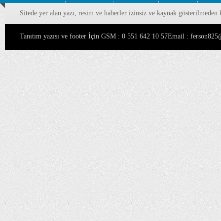
Sitede yer alan yazı, resim ve haberler izinsiz ve kaynak gösterilmeden 
Tanıtım yazısı ve footer İçin GSM : 0 551 642 10 57Email : ferson8