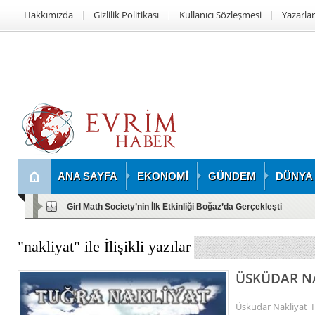
Hakkımızda
Gizlilik Politikası
Kullanıcı Sözleşmesi
Yazarlar
ANA SAYFA
EKONOMİ
GÜNDEM
DÜNYA
Girl Math Society’nin İlk Etkinliği Boğaz’da Gerçekleşti
"nakliyat" ile İlişikli yazılar
ÜSKÜDAR N
Üsküdar Nakliyat F