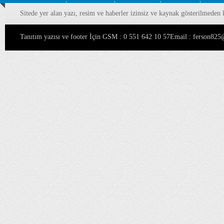
Sitede yer alan yazı, resim ve haberler izinsiz ve kaynak gösterilmeden 
Tanıtım yazısı ve footer İçin GSM : 0 551 642 10 57Email : ferson8