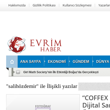
Hakkımızda
Gizlilik Politikası
Kullanıcı Sözleşmesi
Yazarlar
ANA SAYFA
EKONOMİ
GÜNDEM
DÜNYA
Girl Math Society’nin İlk Etkinliği Boğaz’da Gerçekleşti
"salihözdemir" ile İlişikli yazılar
“COFFEX 
Dijital Sa