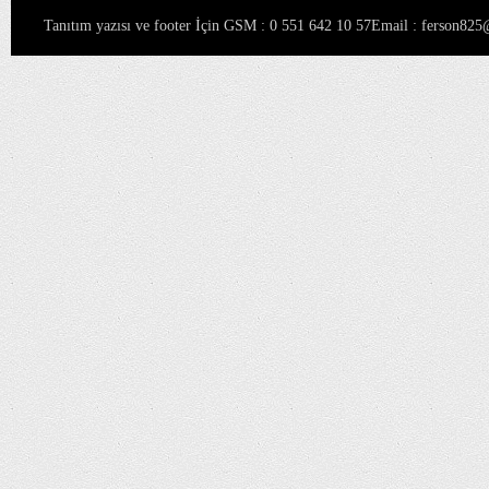
Tanıtım yazısı ve footer İçin GSM : 0 551 642 10 57Email : ferson8