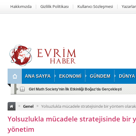
Hakkımızda
Gizlilik Politikası
Kullanıcı Sözleşmesi
Yazarlar
ANA SAYFA
EKONOMİ
GÜNDEM
DÜNYA
Girl Math Society’nin İlk Etkinliği Boğaz’da Gerçekleşti
»
»
Genel
Yolsuzlukla mücadele stratejisinde bir yöntem olara
Yolsuzlukla mücadele stratejisinde bir 
yönetim