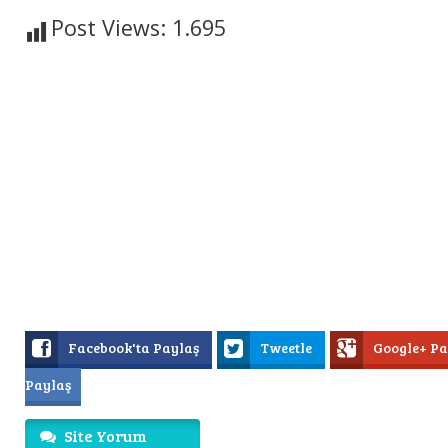
Post Views:
1.695
Facebook'ta Paylaş
Tweetle
Google+ P
Paylaş
Site Yorum