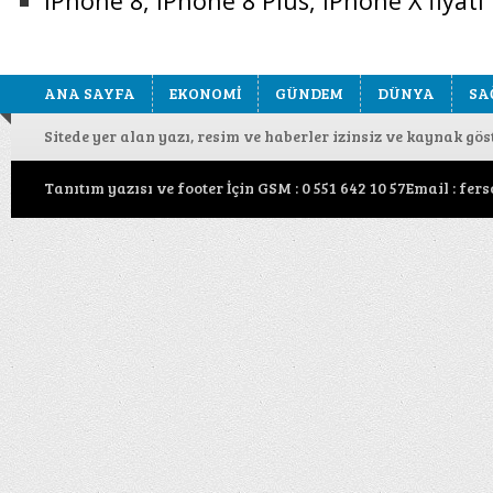
iPhone 8, iPhone 8 Plus, iPhone X fiyatı
ANA SAYFA
EKONOMİ
GÜNDEM
DÜNYA
SA
Sitede yer alan yazı, resim ve haberler izinsiz ve kaynak gö
Tanıtım yazısı ve footer İçin GSM : 0 551 642 10 57Email : f