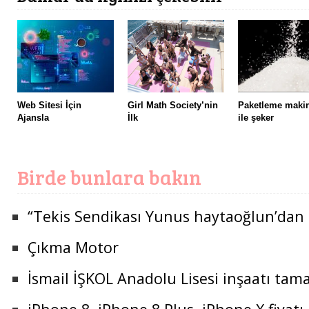
Web Sitesi İçin
Girl Math Society’nin
Paketleme maki
Ajansla
İlk
ile şeker
Birde bunlara bakın
“Tekis Sendikası Yunus haytaoğlun’dan 
Çıkma Motor
İsmail İŞKOL Anadolu Lisesi inşaatı tam