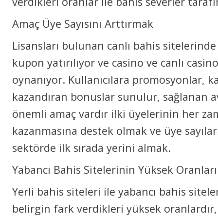
verdikleri oranlar ile bahis severler taraf
Amaç Üye Sayısını Arttırmak
Lisansları bulunan canlı bahis sitelerinde
kupon yatırılıyor ve casino ve canlı casin
oynanıyor. Kullanıcılara promosyonlar, 
kazandıran bonuslar sunulur, sağlanan av
önemli amaç vardır ilki üyelerinin her za
kazanmasına destek olmak ve üye sayıları
sektörde ilk sırada yerini almak.
Yabancı Bahis Sitelerinin Yüksek Oranları
Yerli bahis siteleri ile yabancı bahis sitel
belirgin fark verdikleri yüksek oranlardır