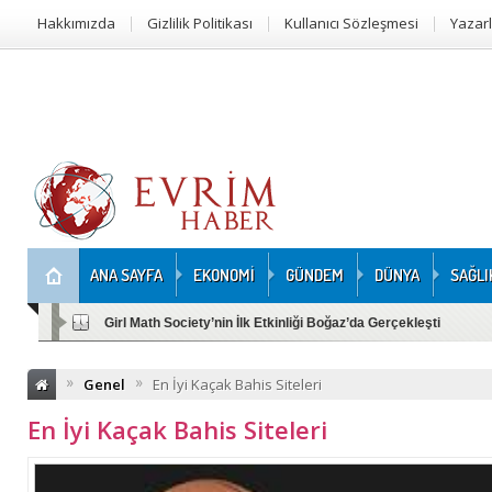
Hakkımızda
Gizlilik Politikası
Kullanıcı Sözleşmesi
Yazar
ANA SAYFA
EKONOMİ
GÜNDEM
DÜNYA
SAĞLI
Girl Math Society’nin İlk Etkinliği Boğaz’da Gerçekleşti
»
»
Genel
En İyi Kaçak Bahis Siteleri
En İyi Kaçak Bahis Siteleri