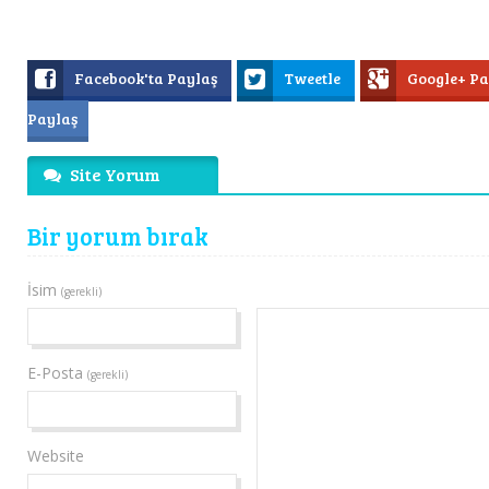
Facebook'ta Paylaş
Tweetle
Google+ P
Paylaş
Site Yorum
Bir yorum bırak
İsim
(gerekli)
E-Posta
(gerekli)
Website