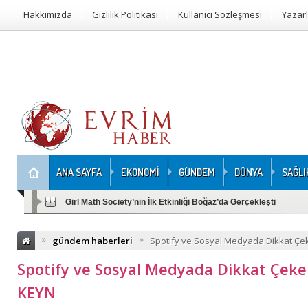
Hakkımızda
Gizlilik Politikası
Kullanıcı Sözleşmesi
Yazar
ANA SAYFA
EKONOMİ
GÜNDEM
DÜNYA
SAĞLI
Girl Math Society’nin İlk Etkinliği Boğaz’da Gerçekleşti
»
»
gündem haberleri
Spotify ve Sosyal Medyada Dikkat Çe
Spotify ve Sosyal Medyada Dikkat Çeke
KEYN