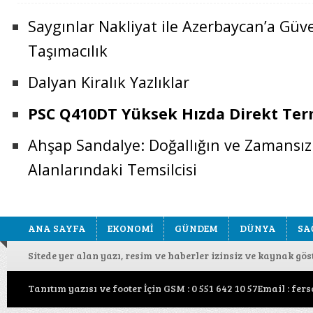
Saygınlar Nakliyat ile Azerbaycan’a Güven
Taşımacılık
Dalyan Kiralık Yazlıklar
PSC Q410DT Yüksek Hızda Direkt Term
Ahşap Sandalye: Doğallığın ve Zamansı
Alanlarındaki Temsilcisi
ANA SAYFA
EKONOMİ
GÜNDEM
DÜNYA
SA
Sitede yer alan yazı, resim ve haberler izinsiz ve kaynak gö
Tanıtım yazısı ve footer İçin GSM : 0 551 642 10 57Email : f