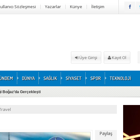
ullanıcı Sözleşmesi
Yazarlar
Künye
İletişim
Üye Girişi
Kayıt Ol
ÜNDEM
DÜNYA
SAĞLIK
SİYASET
SPOR
TEKNOLOJİ
iği Boğaz’da Gerçekleşti
Travel
Paylaş