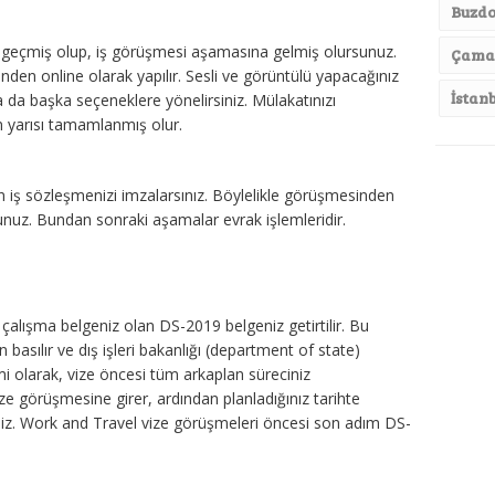
Buzdo
ay geçmiş olup, iş görüşmesi aşamasına gelmiş olursunuz.
Çamaş
nden online olarak yapılır. Sesli ve görüntülü yapacağınız
İstan
 da başka seçeneklere yönelirsiniz. Mülakatınızı
 yarısı tamamlanmış olur.
en iş sözleşmenizi imzalarsınız. Böylelikle görüşmesinden
sunuz. Bundan sonraki aşamalar evrak işlemleridir.
i çalışma belgeniz olan DS-2019 belgeniz getirtilir. Bu
basılır ve dış işleri bakanlığı (department of state)
mi olarak, vize öncesi tüm arkaplan süreciniz
e görüşmesine girer, ardından planladığınız tarihte
niz. Work and Travel vize görüşmeleri öncesi son adım DS-