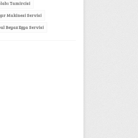
labı Tamircisi
ır Makinesi Servisi
bul Beyaz Eşya Servisi