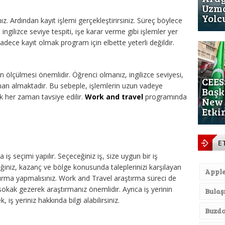
Uzma
Yolc
ız. Ardından kayıt işlemi gerçekleştirirsiniz. Süreç böylece
ingilizce seviye tespiti, işe karar verme gibi işlemler yer
 Sadece kayıt olmak program için elbette yeterli değildir.
 ölçülmesi önemlidir. Öğrenci olmanız, ingilizce seviyesi,
CEES
man almaktadır. Bu sebeple, işlemlerin uzun vadeye
Başk
ak her zaman tavsiye edilir.
Work and travel
programında
New 
Etki
E
iş seçimi yapılır. Seçeceğiniz iş, size uygun bir iş
iniz, kazanç ve bölge konusunda taleplerinizi karşılayan
Appl
aştırma yapmalısınız. Work and Travel araştırma süreci de
sokak gezerek araştırmanız önemlidir. Ayrıca iş yerinin
Bulaş
 iş yeriniz hakkında bilgi alabilirsiniz.
Buzdo