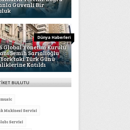
nla Güvenli Bir
uluk
Dünya Haberleri
S Global Yönetim Kurulu
anı Semih Sarıalioğlu
York’taki Türk Günü
nliklerine Katıldı
TİKET BULUTU
emusic
ık Makinesi Servisi
labı Servisi