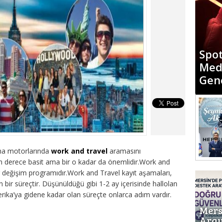
“Mer
Spot
Diyo
Med
Günd
Gen
Med
ama motorlarında
work and travel
aramasını
 derece basit ama bir o kadar da önemlidir.Work and
r değişim programıdır.Work and Travel kayıt aşamaları,
ir süreçtir. Düşünüldüğü gibi 1-2 ay içerisinde hallolan
erika’ya gidene kadar olan süreçte onlarca adım vardır.
Mers
Aray