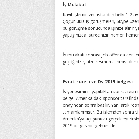
İş Mülakatı
Kayıt işleminizin üstünden belki 1-2 
Çoğunlukla iş görüşmeleri, Skype üzeri
bu görüşme sonucunda işinize alınır ya
yaptığınızda, sürecinizin hemen hemen
İş mülakatı sonrası job offer da denil
geçtiğiniz işinize resmen alınmış olur
Evrak süreci ve Ds-2019 belgesi
İş yerleşiminiz yapıltıktan sonra, resm
belge, Amerika daki sponsor tarafından 
onayından sonra basılır. Yani artık res
tamamlanmıştır. Bu işlemden sonra viz
Amerika’ya uçuşunuzu gerçekleştirirsi
2019 belgesinin gelmesidir.