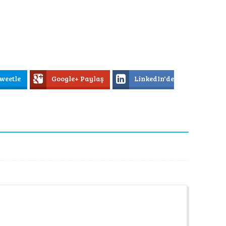
weetle
Google+ Paylaş
LinkedIn'de