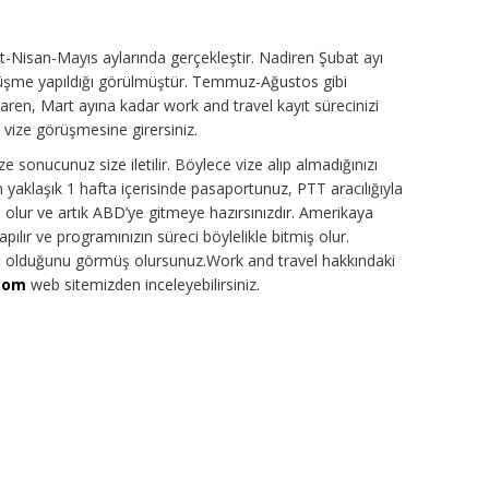
-Nisan-Mayıs aylarında gerçekleştir. Nadiren Şubat ayı
üşme yapıldığı görülmüştür. Temmuz-Ağustos gibi
aren, Mart ayına kadar work and travel kayıt sürecinizi
 vize görüşmesine girersiniz.
sonucunuz size iletilir. Böylece vize alıp almadığınızı
yaklaşık 1 hafta içerisinde pasaportunuz, PTT aracılığıyla
ış olur ve artık ABD’ye gitmeye hazırsınızdır. Amerikaya
ılır ve programınızın süreci böylelikle bitmiş olur.
i olduğunu görmüş olursunuz.Work and travel hakkındaki
.com
web sitemizden inceleyebilirsiniz.