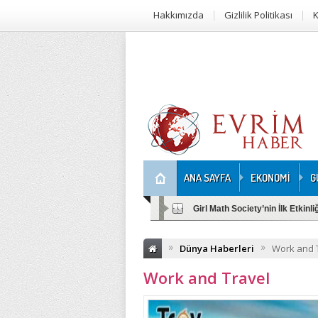
Hakkımızda
Gizlilik Politikası
K
ANA SAYFA
EKONOMİ
G
Girl Math Society’nin İlk Etkinl
»
»
Dünya Haberleri
Work and 
Work and Travel