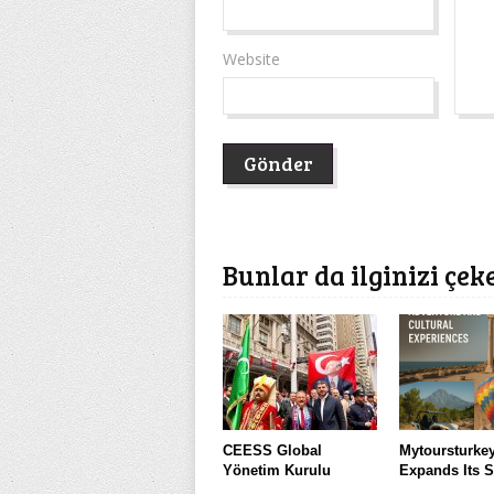
Website
Bunlar da ilginizi çek
CEESS Global
Mytoursturke
Yönetim Kurulu
Expands Its S