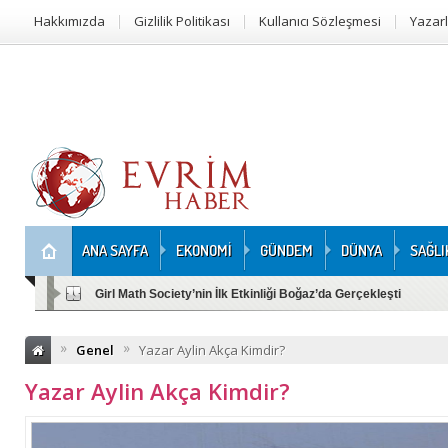
Hakkımızda
Gizlilik Politikası
Kullanıcı Sözleşmesi
Yazar
ANA SAYFA
EKONOMİ
GÜNDEM
DÜNYA
SAĞLI
Girl Math Society’nin İlk Etkinliği Boğaz’da Gerçekleşti
»
»
Genel
Yazar Aylin Akça Kimdir?
Yazar Aylin Akça Kimdir?