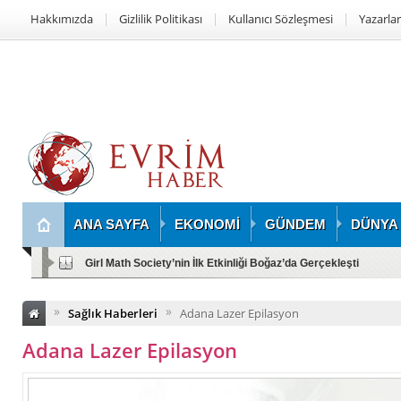
Hakkımızda
Gizlilik Politikası
Kullanıcı Sözleşmesi
Yazarlar
ANA SAYFA
EKONOMİ
GÜNDEM
DÜNYA
Girl Math Society’nin İlk Etkinliği Boğaz’da Gerçekleşti
»
»
Sağlık Haberleri
Adana Lazer Epilasyon
Adana Lazer Epilasyon