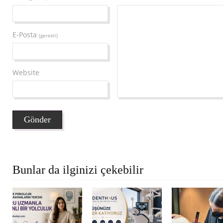
E-Posta
(gerekli)
Website
Bunlar da ilginizi çekebilir