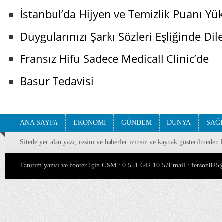
İstanbul’da Hijyen ve Temizlik Puanı Yü
Duygularınızı Şarkı Sözleri Eşliğinde Dile
Fransız Hifu Sadece Medicall Clinic’de
Basur Tedavisi
ANA SAYFA
EKONOMİ
GÜNDEM
DÜNYA
SAĞ
Sitede yer alan yazı, resim ve haberler izinsiz ve kaynak gösterilmeden 
Tanıtım yazısı ve footer İçin GSM : 0 551 642 10 57Email : ferson8