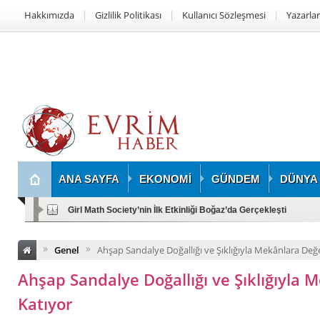
Hakkımızda
Gizlilik Politikası
Kullanıcı Sözleşmesi
Yazarlar
ANA SAYFA
EKONOMİ
GÜNDEM
DÜNYA
Girl Math Society’nin İlk Etkinliği Boğaz’da Gerçekleşti
»
»
Genel
Ahşap Sandalye Doğallığı ve Şıklığıyla Mekânlara Değ
Ahşap Sandalye Doğallığı ve Şıklığıyla 
Katıyor