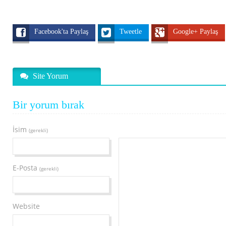
Facebook'ta Paylaş
Tweetle
Google+ Paylaş
Site Yorum
Bir yorum bırak
İsim
(gerekli)
E-Posta
(gerekli)
Website