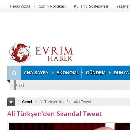
Hakkımızda
Gizlilik Politikası
Kullanıcı Sözleşmesi
Yazarlar
ANA SAYFA
EKONOMİ
GÜNDEM
DÜNYA
Web Sitesi İçin Ajansla mı Serbest Çalışanla mı İlerlemeli?
»
»
Genel
Ali Türkşen’den Skandal Tweet
Ali Türkşen’den Skandal Tweet