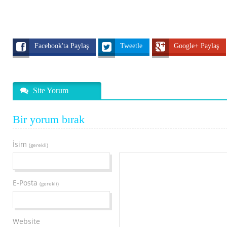
Facebook'ta Paylaş
Tweetle
Google+ Paylaş
Site Yorum
Bir yorum bırak
İsim
(gerekli)
E-Posta
(gerekli)
Website