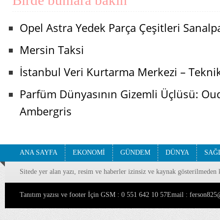
Birde bunlara bakın
Opel Astra Yedek Parça Çeşitleri Sanalp
Mersin Taksi
İstanbul Veri Kurtarma Merkezi – Tekni
Parfüm Dünyasının Gizemli Üçlüsü: Oud,
Ambergris
ANA SAYFA
EKONOMİ
GÜNDEM
DÜNYA
SAĞ
Sitede yer alan yazı, resim ve haberler izinsiz ve kaynak gösterilmeden 
Tanıtım yazısı ve footer İçin GSM : 0 551 642 10 57Email : ferson8