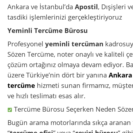
Ankara ve İstanbul’da
Apostil
, Dışişleri
tasdiki işlemlerinizi gerçekleştiriyoruz
Yeminli Tercüme Bürosu
Profesyonel
yeminli tercüman
kadrosuy
Sözen Tercüme, noter onaylı ve kaliteli çev
çözüm ortağınız olmaya devam ediyor. B
üzere Türkiye’nin dört bir yanına
Ankara
tercüme
hizmeti sunan firmamız, müşte
ve hızlı teslimatı esas alır.
Tercüme Bürosu Seçerken Neden Söze
Bugün arama motorlarında sıkça aranan 
“
tercüme ofisi
” veya “
çeviri bürosu
” gib