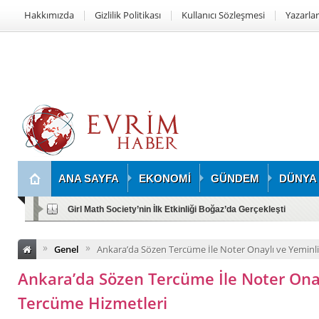
Hakkımızda
Gizlilik Politikası
Kullanıcı Sözleşmesi
Yazarlar
ANA SAYFA
EKONOMİ
GÜNDEM
DÜNYA
Girl Math Society’nin İlk Etkinliği Boğaz’da Gerçekleşti
»
»
Genel
Ankara’da Sözen Tercüme İle Noter Onaylı ve Yeminl
Ankara’da Sözen Tercüme İle Noter Onay
Tercüme Hizmetleri