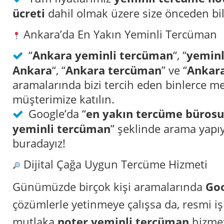
ücreti
dahil olmak üzere size önceden bil
Ankara’da En Yakın Yeminli Tercüman
“
Ankara yeminli tercüman
“, “
yeminl
Ankara
“, “
Ankara tercüman
” ve “
Ankara
aramalarında bizi tercih eden binlerce 
müşterimize katılın.
Google’da “
en yakın tercüme bürosu
yeminli tercüman
” şeklinde arama yapıy
buradayız!
Dijital Çağa Uygun Tercüme Hizmeti
Günümüzde birçok kişi aramalarında
Go
çözümlerle yetinmeye çalışsa da, resmi iş
mutlaka
noter yeminli tercüman
hizmeti