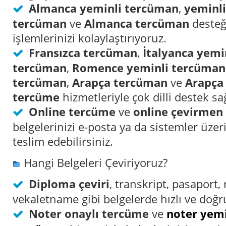
Almanca yeminli tercüman
,
yeminl
tercüman
ve
Almanca tercüman
desteği
işlemlerinizi kolaylaştırıyoruz.
Fransızca tercüman
,
İtalyanca yemi
tercüman
,
Romence yeminli tercüman
tercüman
,
Arapça tercüman
ve
Arapça
tercüme
hizmetleriyle çok dilli destek sa
Online tercüme
ve
online çevirmen
belgelerinizi e-posta ya da sistemler üze
teslim edebilirsiniz.
Hangi Belgeleri Çeviriyoruz?
Diploma çeviri
, transkript, pasaport,
vekaletname gibi belgelerde hızlı ve doğ
Noter onaylı tercüme
ve
noter yemi