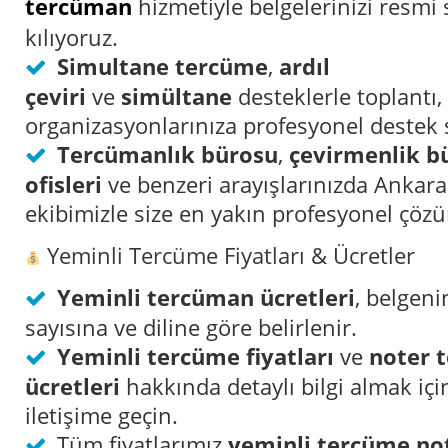
tercüman
hizmetiyle belgelerinizi resmi 
kılıyoruz.
Simultane tercüme
,
ardıl
çeviri
ve
simültane
desteklerle toplantı,
organizasyonlarınıza profesyonel destek
Tercümanlık bürosu
,
çevirmenlik b
ofisleri
ve benzeri arayışlarınızda Ankara
ekibimizle size en yakın profesyonel çöz
Yeminli Tercüme Fiyatları & Ücretler
Yeminli tercüman ücretleri
, belgeni
sayısına ve diline göre belirlenir.
Yeminli tercüme fiyatları
ve
noter 
ücretleri
hakkında detaylı bilgi almak iç
iletişime geçin.
Tüm fiyatlarımız
yeminli tercüme no