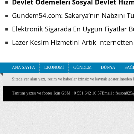
Devlet Ödemeleri Sosyal Devlet Hizm
Gundem54.com: Sakarya’nın Nabzını Tu
Elektronik Sigarada En Uygun Fiyatlar 
Lazer Kesim Hizmetini Artık İnternet
ANA SAYFA
EKONOMİ
GÜNDEM
DÜNYA
SAĞ
Sitede yer alan yazı, resim ve haberler izinsiz ve kaynak gösterilmeden 
Tanıtım yazısı ve footer İçin GSM : 0 551 642 10 57Email : ferson8