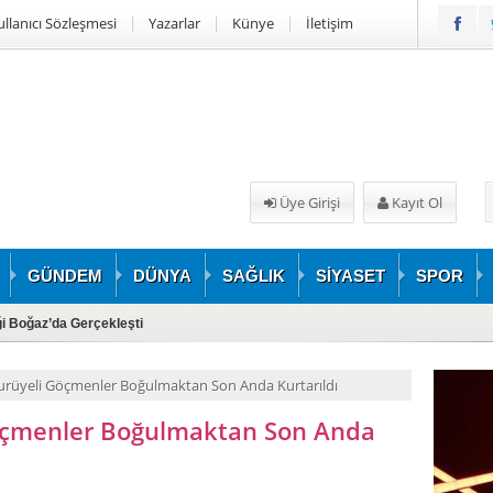
ullanıcı Sözleşmesi
Yazarlar
Künye
İletişim
Üye Girişi
Kayıt Ol
GÜNDEM
DÜNYA
SAĞLIK
SİYASET
SPOR
iği Boğaz’da Gerçekleşti
rüyeli Göçmenler Boğulmaktan Son Anda Kurtarıldı
öçmenler Boğulmaktan Son Anda