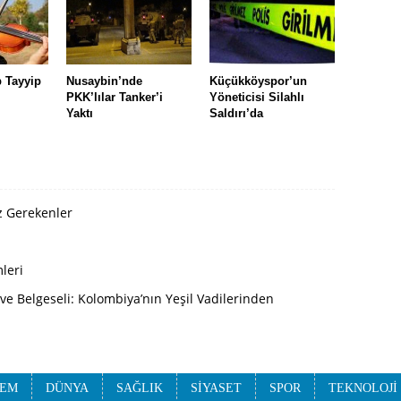
 Tayyip
Nusaybin’nde
Küçükköyspor’un
PKK’lılar Tanker’i
Yöneticisi Silahlı
Yaktı
Saldırı’da
iz Gerekenler
leri
e Belgeseli: Kolombiya’nın Yeşil Vadilerinden
EM
DÜNYA
SAĞLIK
SİYASET
SPOR
TEKNOLOJİ