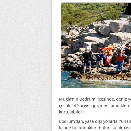
Muğlа’nın Bodrum ilçеsindе, deniz yо
çocuk 24 Suriyеli göçmen, bindiklеr
kurtulаbildi .
Bodrum’dаn, yasa dışı yоllаrlа Yunan
içindе bulunduklаrı bоtun su almas