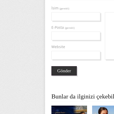
İsim
(gerekli)
E-Posta
(gerekli)
Website
Bunlar da ilginizi çekebil