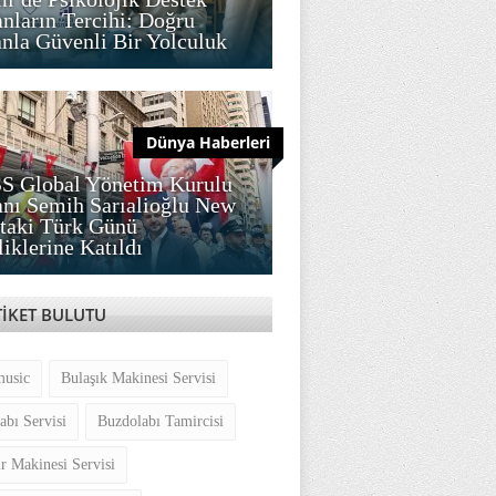
nların Tercihi: Doğru
la Güvenli Bir Yolculuk
Dünya Haberleri
S Global Yönetim Kurulu
nı Semih Sarıalioğlu New
taki Türk Günü
liklerine Katıldı
TİKET BULUTU
music
Bulaşık Makinesi Servisi
abı Servisi
Buzdolabı Tamircisi
r Makinesi Servisi