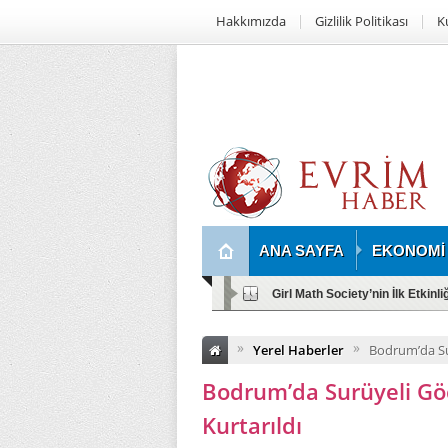
Hakkımızda
Gizlilik Politikası
K
ANA SAYFA
EKONOMİ
Girl Math Society’nin İlk Etkinl
»
»
Yerel Haberler
Bodrum’da Su
Bodrum’da Surüyeli G
Kurtarıldı