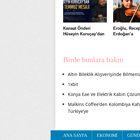
Kanaat Önderi
Eroğlu, Recep
Hüseyin Kuruçay’dan
Erdoğan’a
Birde bunlara bakın
Altın Bileklik Alışverişinde Bilmen
1xbit
Konya Eae Ve Elektrik Kabin Çözüm
Malkins Coffee’den Kolombiya Kahv
Türkiye’ye
ANA SAYFA
EKONOMİ
GÜND