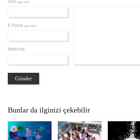
İsim
(gerekli)
E-Posta
(gerekli)
Website
Bunlar da ilginizi çekebilir