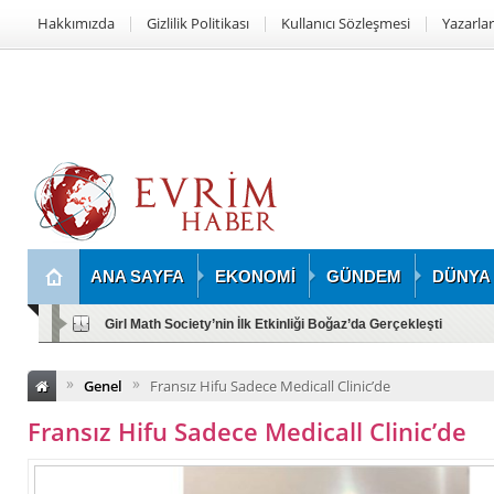
Hakkımızda
Gizlilik Politikası
Kullanıcı Sözleşmesi
Yazarlar
ANA SAYFA
EKONOMİ
GÜNDEM
DÜNYA
Girl Math Society’nin İlk Etkinliği Boğaz’da Gerçekleşti
»
»
Genel
Fransız Hifu Sadece Medicall Clinic’de
Fransız Hifu Sadece Medicall Clinic’de