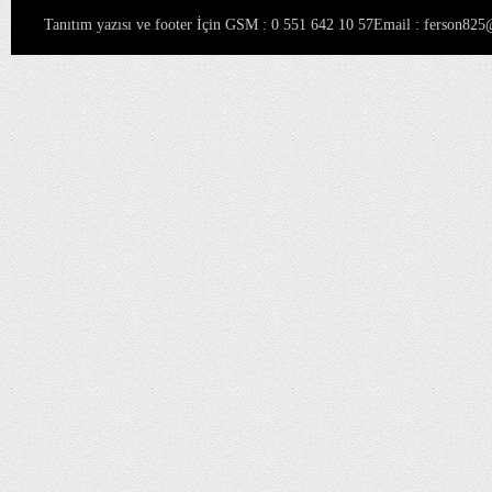
Tanıtım yazısı ve footer İçin GSM : 0 551 642 10 57Email : ferson8