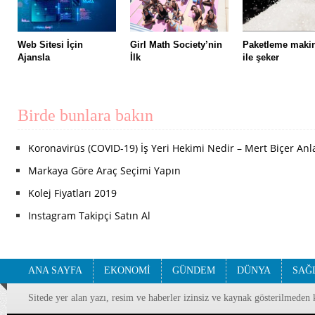
Web Sitesi İçin
Girl Math Society’nin
Paketleme maki
Ajansla
İlk
ile şeker
Birde bunlara bakın
Koronavirüs (COVID-19) İş Yeri Hekimi Nedir – Mert Biçer Anl
Markaya Göre Araç Seçimi Yapın
Kolej Fiyatları 2019
Instagram Takipçi Satın Al
ANA SAYFA
EKONOMİ
GÜNDEM
DÜNYA
SAĞ
Sitede yer alan yazı, resim ve haberler izinsiz ve kaynak gösterilmeden 