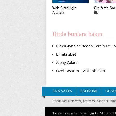
Web Sitesi İçin
Girl Math Soc
Ajansla
İlk
Birde bunlara bakın
Pleksi Aynalar Neden Tercih Edilir
Limitsizbet
Alpay Çakırcı
Özel Tasarım | Anı Tabloları
ANA SAYFA
EKONOMİ
GÜND
Sitede yer alan yazı, resim ve haberler izi
Tanıtım yazısı ve footer İçin GSM : 0 55