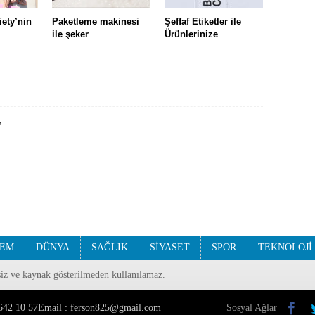
iety’nin
Paketleme makinesi
Şeffaf Etiketler ile
ile şeker
Ürünlerinize
?
EM
DÜNYA
SAĞLIK
SİYASET
SPOR
TEKNOLOJİ
nsiz ve kaynak gösterilmeden kullanılamaz.
1 642 10 57Email : ferson825@gmail.com
Sosyal Ağlar