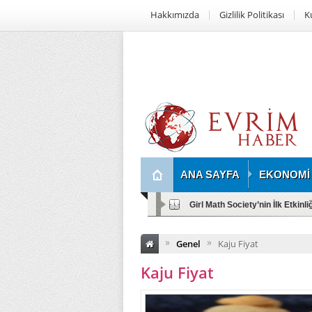
Hakkımızda
Gizlilik Politikası
K
ANA SAYFA
EKONOMİ
Girl Math Society’nin İlk Etkinl
»
»
Genel
Kaju Fiyat
Kaju Fiyat