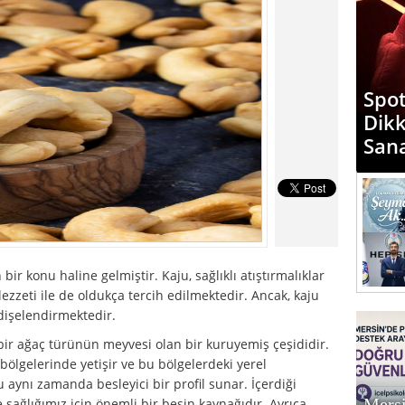
“Mer
Spot
Diyo
Dik
Günd
San
Med
 bir konu haline gelmiştir. Kaju, sağlıklı atıştırmalıklar
lezzeti ile de oldukça tercih edilmektedir. Ancak, kaju
endişelendirmektedir.
bir ağaç türünün meyvesi olan bir kuruyemiş çeşididir.
 bölgelerinde yetişir ve bu bölgelerdeki yerel
 aynı zamanda besleyici bir profil sunar. İçerdiği
Mersi
le sağlığımız için önemli bir besin kaynağıdır. Ayrıca,