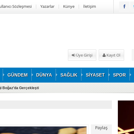
ullanıcı Sözleşmesi
Yazarlar
Künye
İletişim
Üye Girişi
Kayıt Ol
GÜNDEM
DÜNYA
SAĞLIK
SİYASET
SPOR
iği Boğaz’da Gerçekleşti
Paylaş