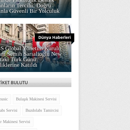
nların Tercihi: Doğru
la Güvenli Bir Yolculuk
Dünya Haberleri
S Global Yönetim Kurulu
nı Semih Sarıalioğlu New
taki Türk Günü
liklerine Katıldı
TİKET BULUTU
music
Bulaşık Makinesi Servisi
abı Servisi
Buzdolabı Tamircisi
r Makinesi Servisi