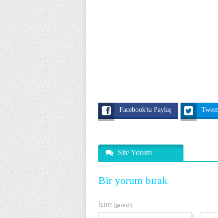
Facebook'ta Paylaş
Twee
Site Yorum
Bir yorum bırak
İsim
(gerekli)