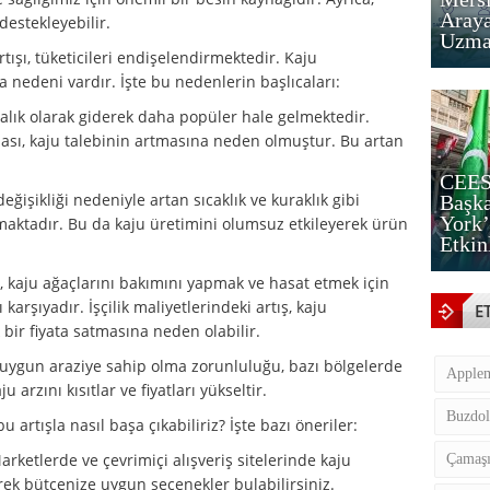
Araya
 destekleyebilir.
Uzman
rtışı, tüketicileri endişelendirmektedir. Kaju
na nedeni vardır. İşte bu nedenlerin başlıcaları:
ırmalık olarak giderek daha popüler hale gelmektedir.
ması, kaju talebinin artmasına neden olmuştur. Bu artan
CEES
 değişikliği nedeniyle artan sıcaklık ve kuraklık gibi
Başka
York’
maktadır. Bu da kaju üretimini olumsuz etkileyerek ürün
Etkin
ri, kaju ağaçlarını bakımını yapmak ve hasat etmek için
ı karşıyadır. İşçilik maliyetlerindeki artış, kaju
E
 bir fiyata satmasına neden olabilir.
in uygun araziye sahip olma zorunluluğu, bazı bölgelerde
Apple
u arzını kısıtlar ve fiyatları yükseltir.
Buzdol
bu artışla nasıl başa çıkabiliriz? İşte bazı öneriler:
Marketlerde ve çevrimiçi alışveriş sitelerinde kaju
Çamaşı
derek bütçenize uygun seçenekler bulabilirsiniz.