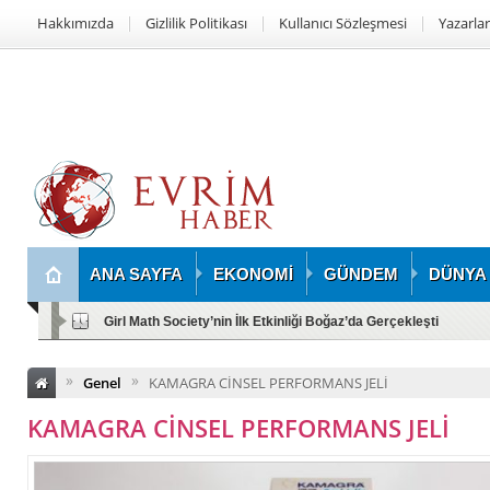
Hakkımızda
Gizlilik Politikası
Kullanıcı Sözleşmesi
Yazarlar
ANA SAYFA
EKONOMİ
GÜNDEM
DÜNYA
Girl Math Society’nin İlk Etkinliği Boğaz’da Gerçekleşti
»
»
Genel
KAMAGRA CİNSEL PERFORMANS JELİ
KAMAGRA CİNSEL PERFORMANS JELİ