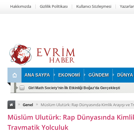
Hakkımızda
Gizlilik Politikası
Kullanıcı Sözleşmesi
Yazarlar
ANA SAYFA
EKONOMİ
GÜNDEM
DÜNYA
Girl Math Society’nin İlk Etkinliği Boğaz’da Gerçekleşti
»
»
Genel
Müslüm Ulutürk: Rap Dünyasında Kimlik Arayışı ve T
Müslüm Ulutürk: Rap Dünyasında Kimlik
Travmatik Yolculuk