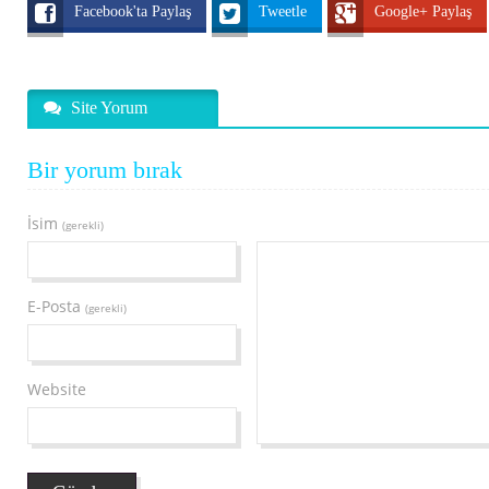
Facebook'ta Paylaş
Tweetle
Google+ Paylaş
Site Yorum
Bir yorum bırak
İsim
(gerekli)
E-Posta
(gerekli)
Website