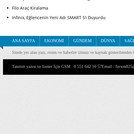
Filo Araç Kiralama
Infinix, Eğlencenin Yeni Adı SMART 5’i Duyurdu
ANA SAYFA
EKONOMİ
GÜNDEM
DÜNYA
SAĞ
Sitede yer alan yazı, resim ve haberler izinsiz ve kaynak gösterilmeden 
Tanıtım yazısı ve footer İçin GSM : 0 551 642 10 57Email : ferson8