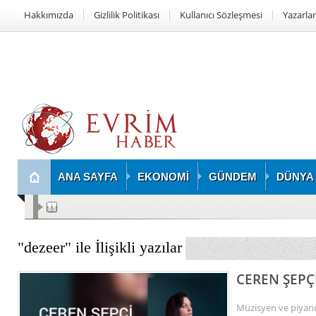
Hakkımızda
Gizlilik Politikası
Kullanıcı Sözleşmesi
Yazarlar
ANA SAYFA
EKONOMİ
GÜNDEM
DÜNYA
Girl Math Society’nin İlk Etkinliği Boğaz’da Gerçekleşti
"dezeer" ile İlişikli yazılar
CEREN ŞEPÇİ
Müzisyen ve piyano