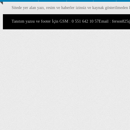
Sitede yer alan yazı, resim ve haberler izinsiz ve kaynak gösterilmeden 
Tanıtım yazısı ve footer İçin GSM : 0 551 642 10 57Email : ferson8