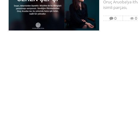
Oruç Aruoba’ya ith
isimli parçası,
0
0