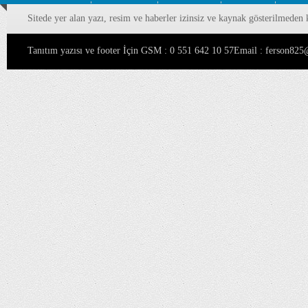
Sitede yer alan yazı, resim ve haberler izinsiz ve kaynak gösterilmeden 
Tanıtım yazısı ve footer İçin GSM : 0 551 642 10 57Email : ferson8