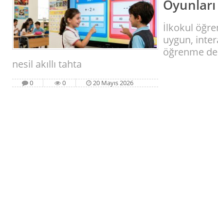
Oyunları
İlkokul öğre
uygun, inter
öğrenme den
nesil akıllı tahta
0
0
20 Mayıs 2026