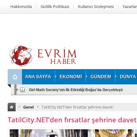
Hakkımızda
Gizlilik Politikası
Kullanıcı Sözleşmesi
Yazarlar
ANA SAYFA
EKONOMİ
GÜNDEM
DÜNYA
Girl Math Society’nin İlk Etkinliği Boğaz’da Gerçekleşti
»
»
Genel
TatilCity.NET’den fırsatlar şehrine davet!
TatilCity.NET’den fırsatlar şehrine davet