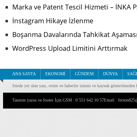
Marka ve Patent Tescil Hizmeti – İNKA
İnstagram Hikaye İzlenme
Boşanma Davalarında Tahkikat Aşaması 
WordPress Upload Limitini Arttırmak
ANA SAYFA
EKONOMİ
GÜNDEM
DÜNYA
SAĞ
Sitede yer alan yazı, resim ve haberler izinsiz ve kaynak gösterilmeden 
Tanıtım yazısı ve footer İçin GSM : 0 551 642 10 57Email : ferson8