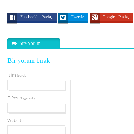
Facebook'ta Paylaş
Tweetle
Google+ Paylaş
Site Yorum
Bir yorum bırak
İsim
(gerekli)
E-Posta
(gerekli)
Website