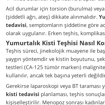
Acil durumlar için torsion (burulma) veya 
(şiddetli ağrı, ateş) dikkate alınmalıdır.
Yu
tedavisi
, semptomların şiddetine göre aci
olarak uygulanır. Erken teşhis, komplikasy
Yumurtalık Kisti Teşhisi Nasıl K
Teşhis süreci, jinekolojik muayene ile baş
yaygın yöntemdir ve kistin boyutunu, şekl
testleri (CA-125 tümör markerı) maligni
kullanılır, ancak tek başına yeterli değildi
Gerekirse laparoskopi veya BT taraması y
kisti tedavisi
planlaması, teşhis sonuçla
kişiselleştirilir. Menopoz sonrası kadınlard