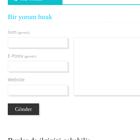
Bir yorum bırak
İsim
(gerekli)
E-Posta
(gerekli)
Website