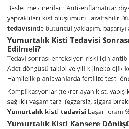
Beslenme önerileri: Anti-enflamatuar diye
yapraklılar) kist oluşumunu azaltabilir.
Y
tedavisi
nde bütüncül yaklaşım, başarıyı a
Yumurtalık Kisti Tedavisi Sonras
Edilmeli?
Tedavi sonrası enfeksiyon riski için antibiy
Adet döngüsü takibi ve yıllık jinekolojik ko
Hamilelik planlayanlarda fertilite testi öne
Komplikasyonlar (tekrarlayan kist, yapışık
sağlıklı yaşam tarzı (egzersiz, sigara bıra
Yumurtalık kisti tedavisi
başarı oranı %
Yumurtalık Kisti Kansere Dönüş