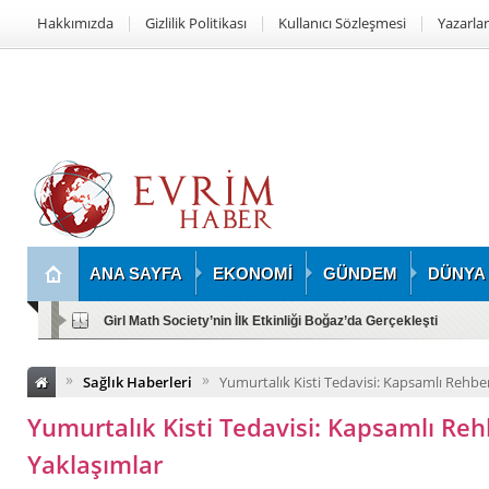
Hakkımızda
Gizlilik Politikası
Kullanıcı Sözleşmesi
Yazarlar
ANA SAYFA
EKONOMİ
GÜNDEM
DÜNYA
Girl Math Society’nin İlk Etkinliği Boğaz’da Gerçekleşti
»
»
Sağlık Haberleri
Yumurtalık Kisti Tedavisi: Kapsamlı Rehbe
Yumurtalık Kisti Tedavisi: Kapsamlı Re
Yaklaşımlar