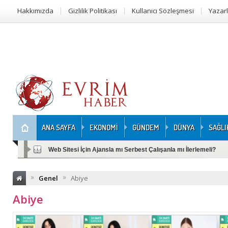
Hakkımızda
Gizlilik Politikası
Kullanıcı Sözleşmesi
Yazar
ANA SAYFA
EKONOMİ
GÜNDEM
DÜNYA
SAĞLI
Web Sitesi İçin Ajansla mı Serbest Çalışanla mı İlerlemeli?
Girl Math Society’nin İlk Etkinliği Boğaz’da Gerçekleşti
»
»
Genel
Abiye
Abiye