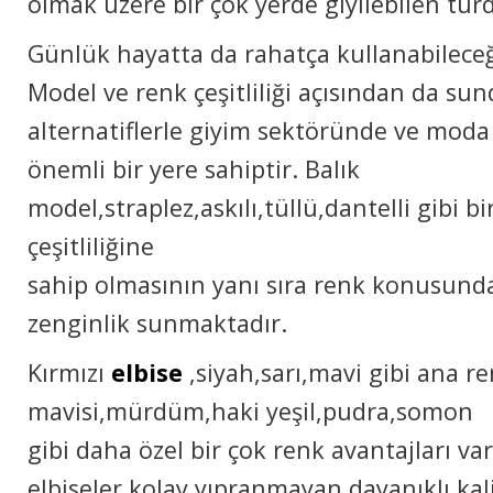
olmak üzere bir çok yerde giyilebilen türd
Günlük hayatta da rahatça kullanabileceğ
Model ve renk çeşitliliği açısından da sun
alternatiflerle giyim sektöründe ve mod
önemli bir yere sahiptir. Balık
model,straplez,askılı,tüllü,dantelli gibi b
çeşitliliğine
sahip olmasının yanı sıra renk konusund
zenginlik sunmaktadır.
Kırmızı
elbise
,siyah,sarı,mavi gibi ana re
mavisi,mürdüm,haki yeşil,pudra,somon
gibi daha özel bir çok renk avantajları var
elbiseler,kolay yıpranmayan,dayanıklı kal