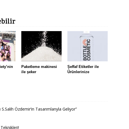
ebilir
iety’nin
Paketleme makinesi
Şeffaf Etiketler ile
ile şeker
Ürünlerinize
 S.Salih Özdemir’in Tasarımlarıyla Geliyor”
eknikleri!