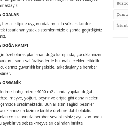
Buzdo
lamaktayız.
Çamaş
PA ODALAR
, her aile tipine uygun odalarımızda yüksek konfor
İstan
erek tasarlanan yatak sistemlerimizle dışarıda geçirdiğiniz
niz.
A DOĞA KAMPI
çin özel olarak planlanan doğa kampında, çocuklarınızın
rkuru, sanatsal faaliyetlerde bulunabilecekleri etkinlik
cuklarınız güvenlikli bir şekilde, arkadaşlarıyla beraber
irler.
A ORGANİK
erimiz bahçemizde 4000 m2 alanda yapılan doğal
ze, meyve, yoğurt, peynir ve erişte gibi daha niceleri
emizde üretilmektedir. Bunlar sizin sağlıklı besinler
ocuklarınız da bizimle birlikte üretime dahil olabilir.
onları çocuklarınızla beraber sevebilirsiniz ; aynı zamanda
ayabilir ve sebze -meyveleri dalından birlikte