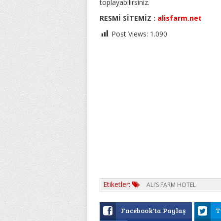
toplayabilirsiniz.
RESMİ SİTEMİZ :
alisfarm.net
Post Views:
1.090
Etiketler:
ALI’S FARM HOTEL
Facebook'ta Paylaş
T