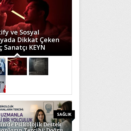
t Diyemiyorlar, Sert
rlar!” İbrahim Murat
üz’ün Sözleri Sosyal
yada Gündem Oldu
SAĞLIK
in’de Psikolojik Destek
anların Tercihi: Doğru