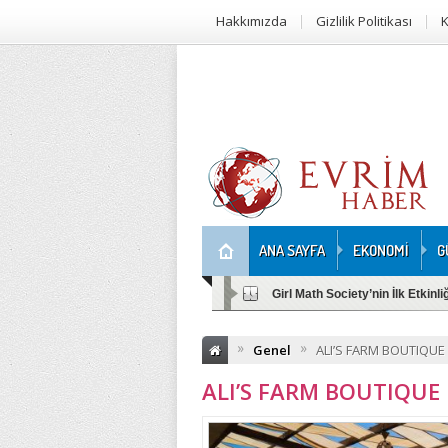
Hakkımızda
Gizlilik Politikası
K
ANA SAYFA
EKONOMİ
G
Girl Math Society’nin İlk Etkinl
»
»
Genel
ALI’S FARM BOUTIQUE
ALI’S FARM BOUTIQUE