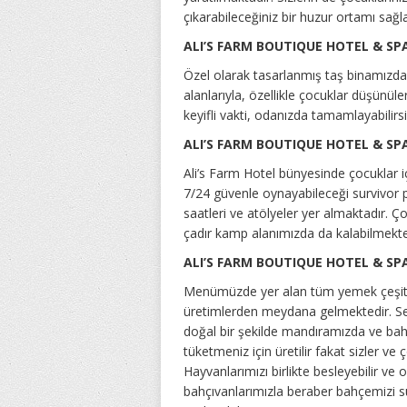
çıkarabileceğiniz bir huzur ortamı sağ
ALI’S FARM BOUTIQUE HOTEL & S
Özel olarak tasarlanmış taş binamızda
alanlarıyla, özellikle çocuklar düşünül
keyifli vakti, odanızda tamamlayabilirsi
ALI’S FARM BOUTIQUE HOTEL & SP
Ali’s Farm Hotel bünyesinde çocuklar i
7/24 güvenle oynayabileceği survivor pa
saatleri ve atölyeler yer almaktadır. Ço
çadır kamp alanımızda da kalabilmekted
ALI’S FARM BOUTIQUE HOTEL & SP
Menümüzde yer alan tüm yemek çeşitl
üretimlerden meydana gelmektedir. Seb
doğal bir şekilde mandıramızda ve bahç
tüketmeniz için üretilir fakat sizler ve ç
Hayvanlarımızı birlikte besleyebilir ve 
bahçıvanlarımızla beraber bahçemizi sul