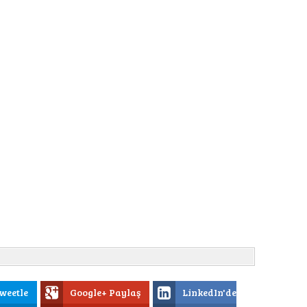
weetle
Google+ Paylaş
LinkedIn'de