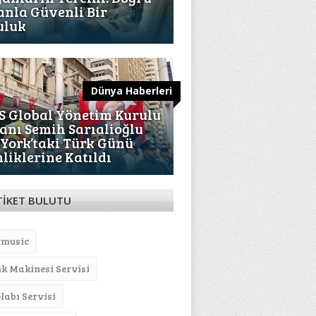
nla Güvenli Bir
uluk
Dünya Haberleri
S Global Yönetim Kurulu
anı Semih Sarıalioğlu
York’taki Türk Günü
nliklerine Katıldı
TİKET BULUTU
emusic
ık Makinesi Servisi
labı Servisi