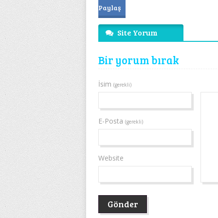
Paylaş
Site Yorum
Bir yorum bırak
İsim
(gerekli)
E-Posta
(gerekli)
Website