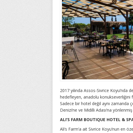
2017 yılında Assos-Sivrice Koyu’nda d
hedefleyen, anadolu konukseverliğini 
Sadece bir hotel değil aynı zamanda çocuk
Denizi’ne ve Midilli Adası’na yönlenmiş e
ALI’S FARM BOUTIQUE HOTEL & SP
Ali’s Farm’a ait Sivrice Koyu’nun en öz