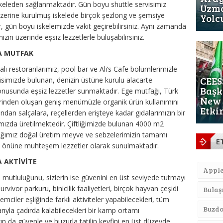
skeleden sağlanmaktadır. Gün boyu shuttle servisimiz
Uzma
üzerine kurulmuş iskelede birçok şezlong ve şemsiye
Yolc
ir, gün boyu iskelemizde vakit geçirebilirsiniz. Aynı zamanda
in üzerinde eşsiz lezzetlerle buluşabilirsiniz.
PA MUTFAK
ı restoranlarımız, pool bar ve Ali’s Cafe bölümlerimizle
CEES
sisimizde bulunan, denizin üstüne kurulu alacarte
Başk
 konusunda eşsiz lezzetler sunmaktadır. Ege mutfağı, Türk
New 
lerinden oluşan geniş menümüzle organik ürün kullanımını
Etki
dan salçalara, reçellerden erişteye kadar gıdalarımızın bir
ızda üretilmektedir. Çiftliğimizde bulunan 4000 m2
tığımız doğal üretim meyve ve sebzelerimizin tamamı
E
rin önüne muhteşem lezzetler olarak sunulmaktadır.
A AKTİVİTE
Appl
 mutluluğunu, sizlerin ise güvenini en üst seviyede tutmayı
rvivor parkuru, binicilik faaliyetleri, birçok hayvan çeşidi
Bulaş
lemciler eşliğinde farklı aktiviteler yapabilecekleri, tüm
Buzdo
rıyla çadırda kalabilecekleri bir kamp ortamı
zın da güvenle ve huzurla tatilin keyfini en üst düzeyde