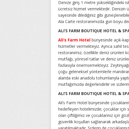
Denize giriş 1 metre yüksekliğindeki i
ücretsiz hizmet vermektedir. Denizin 
sayesinde dilediğiniz gibi güneşlenebil
Ala Carte restoranımızda gün boyu deniz
ALI’S FARM BOUTIQUE HOTEL & S
Ali’s Farm Hotel
bünyesinde açık-kapal
hizmetler vermekteyiz. Ayrıca sahil te
restoranımız; özellikle deniz ürünleri
mutfağı, yöresel tatlar ve deniz ürün
fazlasıyla önemsemekteyiz. Zeytinyağın
çoğu geleneksel yöntemlerle mandıram
alanda eski anadolu tohumlarıyla yap
mutfağımızda değerlendirilir ve sizle
ALI’S FARM BOUTIQUE HOTEL & SP
Ali’s Farm Hotel bünyesinde çocukların
hedefleyen hotelimizde; çocuklar için su
olan çiftliğimiz ve çocuklarınız için göz
güvenlik koşulları sağlanarak arkadaşla
yaratılmaktadır. Sizlerin de çocuklarını