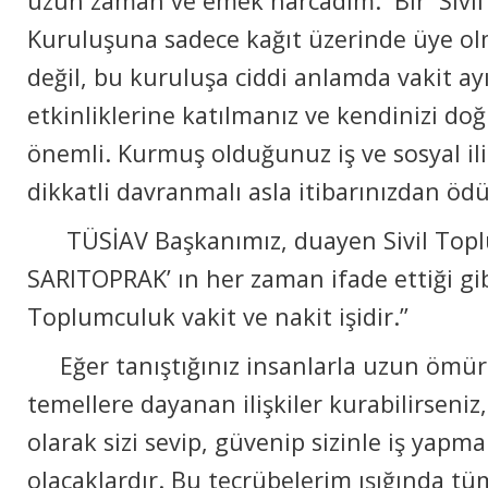
uzun zaman ve emek harcadım. Bir Sivi
Kuruluşuna sadece kağıt üzerinde üye ol
değil, bu kuruluşa ciddi anlamda vakit a
etkinliklerine katılmanız ve kendinizi do
önemli. Kurmuş olduğunuz iş ve sosyal ili
dikkatli davranmalı asla itibarınızdan öd
TÜSİAV Başkanımız, duayen Sivil Toplu
SARITOPRAK’ ın her zaman ifade ettiği gibi 
Toplumculuk vakit ve nakit işidir.’’
Eğer tanıştığınız insanlarla uzun ömür
temellere dayanan ilişkiler kurabilirseniz,
olarak sizi sevip, güvenip sizinle iş yap
olacaklardır. Bu tecrübelerim ışığında tü