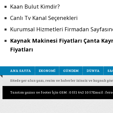
Kaan Bulut Kimdir?
Canlı Tv Kanal Seçenekleri
Kurumsal Hizmetleri Firmadan Sayfasın
Kaynak Makinesi Fiyatları Çanta Ka
Fiyatları
ANA SAYFA
EKONOMİ
GÜNDEM
DÜNYA
SA
Sitede yer alan yazı, resim ve haberler izinsiz ve kaynak gö
Tanıtım yazısı ve footer İçin GSM : 0 551 642 10 57Email : f