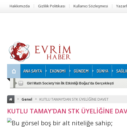
Hakkımızda
Gizlilik Politikası
Kullanıcı Sözleşmesi
Yazar
ANA SAYFA
EKONOMİ
GÜNDEM
DÜNYA
SAĞLI
Girl Math Society’nin İlk Etkinliği Boğaz’da Gerçekleşti
»
»
Genel
KUTLU TAMAY’DAN STK ÜYELİĞİNE DAVET
KUTLU TAMAY’DAN STK ÜYELİĞİNE DA