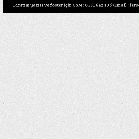
Tanıtım yazısı ve footer İçin GSM : 0 551 642 10 57Email : f