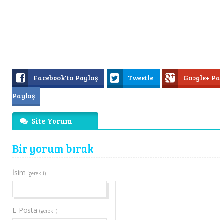
Facebook'ta Paylaş
Tweetle
Google+ P
Paylaş
Site Yorum
Bir yorum bırak
İsim
(gerekli)
E-Posta
(gerekli)