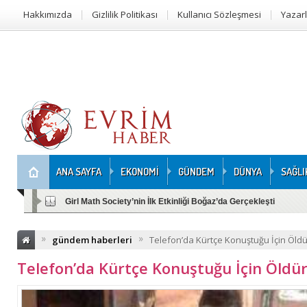
Hakkımızda
Gizlilik Politikası
Kullanıcı Sözleşmesi
Yazar
ANA SAYFA
EKONOMİ
GÜNDEM
DÜNYA
SAĞLI
Girl Math Society’nin İlk Etkinliği Boğaz’da Gerçekleşti
»
»
gündem haberleri
Telefon’da Kürtçe Konuştuğu İçin Öld
Telefon’da Kürtçe Konuştuğu İçin Öldü