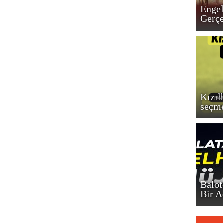
Enge
Gerçe
Kızıl
seçme
Balot
Bir 