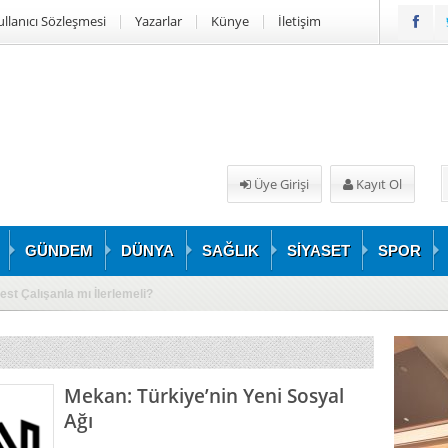
ullanıcı Sözleşmesi
Yazarlar
Künye
İletişim
Üye Girişi
Kayıt Ol
GÜNDEM
DÜNYA
SAĞLIK
SİYASET
SPOR
iği Boğaz’da Gerçekleşti
Mekan: Türkiye’nin Yeni Sosyal
Ağı