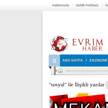
Hakkımızda
Gizlilik Politikası
K
ANA SAYFA
EKONOMİ
Girl Math Society’nin İlk Etkinl
"sosyal" ile İlişikli yazılar