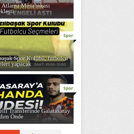
l Atlama Müsabakası
kleşti
Spor
başak Spor Kulübü, futbolcu
leri yapacak
Spor
elli Transferinde Galatasaray
Adım Önde