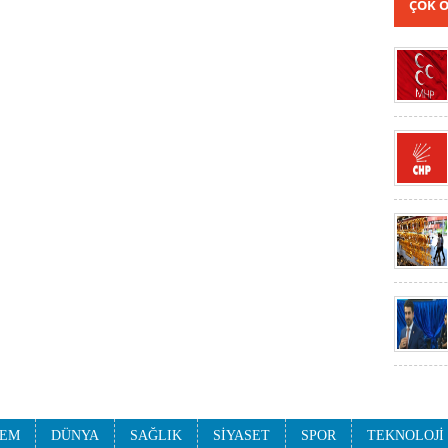
ÇOK 
EM
DÜNYA
SAĞLIK
SİYASET
SPOR
TEKNOLOJİ