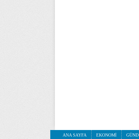
ANA SAYFA
EKONOMİ
GÜND