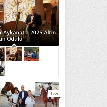
 Aykanat’a 2025 Altın
an Ödülü
Spor