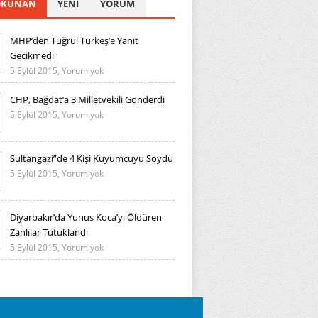
OKUNAN
YENİ
YORUM
MHP’den Tuğrul Türkeş’e Yanıt
Gecikmedi
MHP’den
5 Eylül 2015,
Yorum yok
Tuğrul
Türkeş’e
CHP, Bağdat’a 3 Milletvekili Gönderdi
Yanıt
CHP,
5 Eylül 2015,
Yorum yok
Gecikmedi
Bağdat’a
3
Milletvekili
Sultangazi”de 4 Kişi Kuyumcuyu Soydu
Gönderdi
Sultangazi”de
5 Eylül 2015,
Yorum yok
4
Kişi
Kuyumcuyu
Diyarbakır’da Yunus Koca’yı Öldüren
Soydu
Zanlılar Tutuklandı
Diyarbakır’da
5 Eylül 2015,
Yorum yok
Yunus
Koca’yı
Öldüren
Zanlılar
Tutuklandı