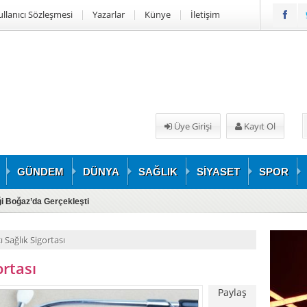
ullanıcı Sözleşmesi
Yazarlar
Künye
İletişim
Üye Girişi
Kayıt Ol
GÜNDEM
DÜNYA
SAĞLIK
SİYASET
SPOR
iği Boğaz’da Gerçekleşti
 Sağlık Sigortası
rtası
Paylaş