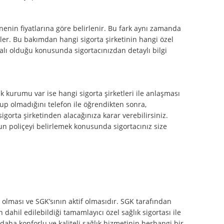
enin fiyatlarına göre belirlenir. Bu fark aynı zamanda
rler. Bu bakımdan hangi sigorta şirketinin hangi özel
lı olduğu konusunda sigortacınızdan detaylı bilgi
ğlık kurumu var ise hangi sigorta şirketleri ile anlaşması
p olmadığını telefon ile öğrendikten sonra,
igorta şirketinden alacağınıza karar verebilirsiniz.
un poliçeyi belirlemek konusunda sigortacınız size
lı olması ve SGK’sının aktif olmasıdır. SGK tarafından
 dahil edilebildiği tamamlayıcı özel sağlık sigortası ile
daha konforlu ve kaliteli sağlık hizmetinin herhangi bir