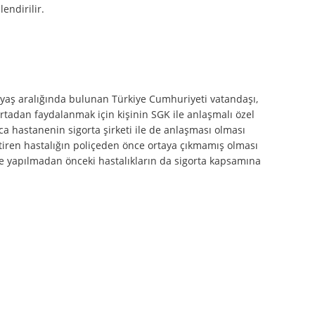
endirilir.
80 yaş aralığında bulunan Türkiye Cumhuriyeti vatandaşı,
ortadan faydalanmak için kişinin SGK ile anlaşmalı özel
ıca hastanenin sigorta şirketi ile de anlaşması olması
tiren hastalığın poliçeden önce ortaya çıkmamış olması
içe yapılmadan önceki hastalıkların da sigorta kapsamına