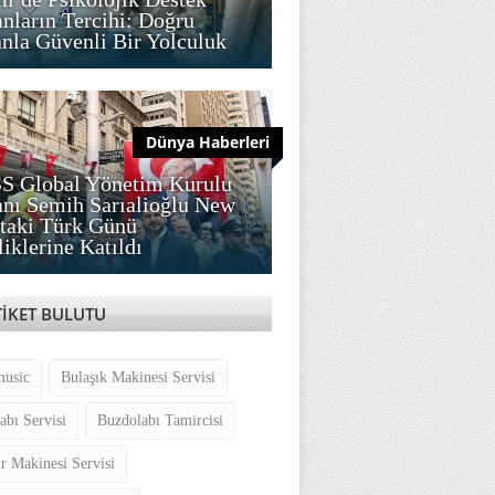
nların Tercihi: Doğru
la Güvenli Bir Yolculuk
Dünya Haberleri
S Global Yönetim Kurulu
nı Semih Sarıalioğlu New
taki Türk Günü
liklerine Katıldı
TİKET BULUTU
music
Bulaşık Makinesi Servisi
abı Servisi
Buzdolabı Tamircisi
r Makinesi Servisi