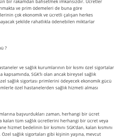
sin bir rakamdan bahsetmek imkansızdır. Ücretler
anmakta ve prim ödemeleri de buna göre
lerinin çok ekonomik ve ücretli çalışan herkes
ayacak şekilde rahatlıkla ödenebilen miktarlar
ü ?
astaneler ve sağlık kurumlarının bir kısmı özel sigortalar
ma kapsamında, SGK’lı olan ancak bireysel sağlık
zel sağlık sigortası primlerini ödeyecek ekonomik gücü
imlerle özel hastanelerden sağlık hizmeti alması
rumlarına başvurdukları zaman, herhangi bir ücret
alan tüm sağlık ücretlerini herhangi bir ücret veya
ane hizmet bedelinin bir kısmını SGK’dan, kalan kısmını
 Özel sağlık sigortaları gibi kişinin yaşına, mevcut