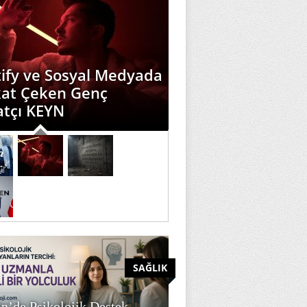
t Diyemiyorlar, Sert
rlar!” İbrahim Murat
üz’ün Sözleri Sosyal
yada Gündem Oldu
SAĞLIK
n’de Psikolojik Destek