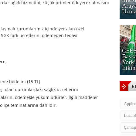
rda sağlık hizmetini, küçük primler ödeyerek almasını
Araya
Uzman
nlaşmalı kurumlarımız içinde yer alan özel
 SGK fark ücretlerini ödemeden tedavi
CEES
Başka
ece;
York’
Etkin
ene bedelini (15 TL)
E
ışı olan durumlardaki sağlık ücretlerini
alarını ödemekle yükümlüdürler. İlgili maddeler
Apple
oliçe teminatlarına dahildir.
Buzdol
Çamaşı