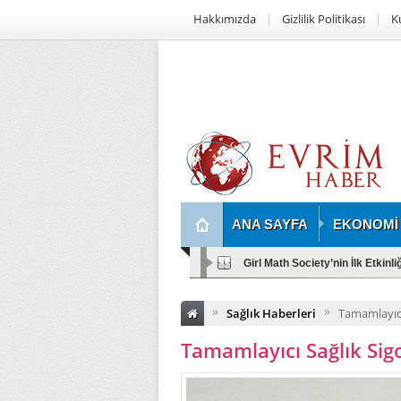
Hakkımızda
Gizlilik Politikası
K
ANA SAYFA
EKONOMİ
Girl Math Society’nin İlk Etkinl
»
»
Sağlık Haberleri
Tamamlayıcı
Tamamlayıcı Sağlık Sigo