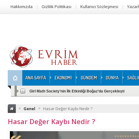
Hakkımızda
Gizlilik Politikası
Kullanıcı Sözleşmesi
Yazar
ANA SAYFA
EKONOMİ
GÜNDEM
DÜNYA
SAĞLI
Girl Math Society’nin İlk Etkinliği Boğaz’da Gerçekleşti
»
»
Genel
Hasar Değer Kaybı Nedir ?
Hasar Değer Kaybı Nedir ?