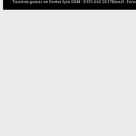
Tanıtım yazısı ve footer İçin GSM : 0 551 642 10 57Email : f