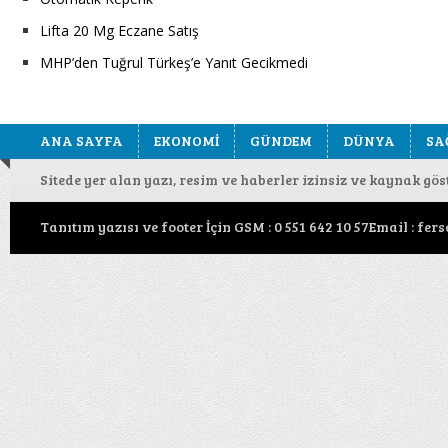
Lifta 20 Mg Eczane Satış
MHP’den Tuğrul Türkeş’e Yanıt Gecikmedi
ANA SAYFA
EKONOMİ
GÜNDEM
DÜNYA
SA
Sitede yer alan yazı, resim ve haberler izinsiz ve kaynak gö
Tanıtım yazısı ve footer İçin GSM : 0 551 642 10 57Email : f