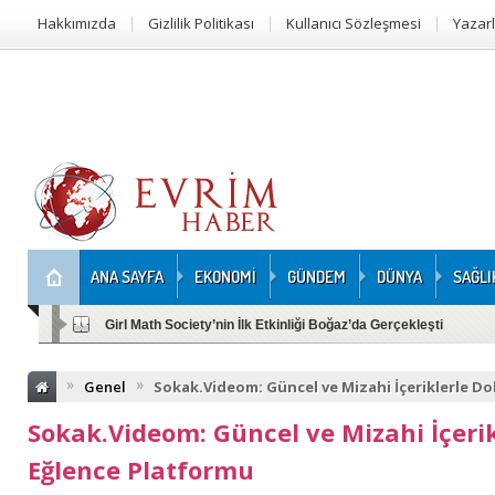
Hakkımızda
Gizlilik Politikası
Kullanıcı Sözleşmesi
Yazar
ANA SAYFA
EKONOMİ
GÜNDEM
DÜNYA
SAĞLI
Girl Math Society’nin İlk Etkinliği Boğaz’da Gerçekleşti
»
»
Genel
Sokak.Videom: Güncel ve Mizahi İçeriklerle Do
Sokak.Videom: Güncel ve Mizahi İçerik
Eğlence Platformu