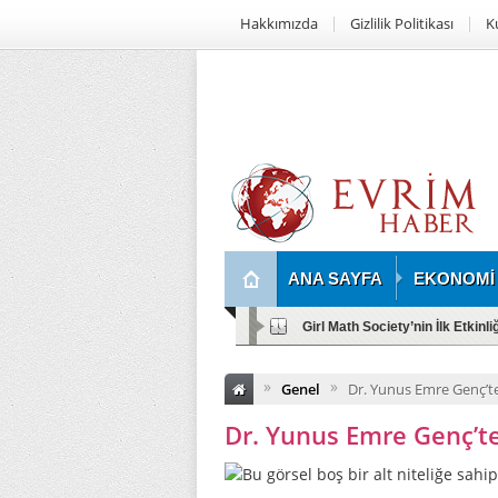
Hakkımızda
Gizlilik Politikası
K
ANA SAYFA
EKONOMİ
Girl Math Society’nin İlk Etkinl
»
»
Genel
Dr. Yunus Emre Genç’te
Dr. Yunus Emre Genç’te