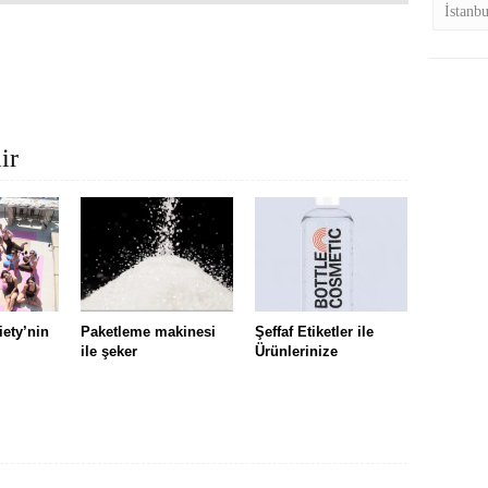
İstanb
ir
iety’nin
Paketleme makinesi
Şeffaf Etiketler ile
ile şeker
Ürünlerinize