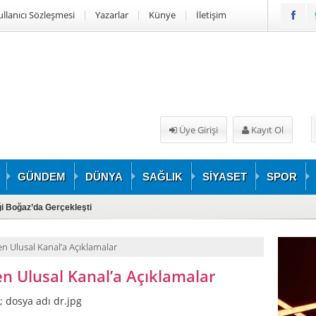
ullanıcı Sözleşmesi
Yazarlar
Künye
İletişim
Üye Girişi
Kayıt Ol
GÜNDEM
DÜNYA
SAĞLIK
SİYASET
SPOR
iği Boğaz’da Gerçekleşti
n Ulusal Kanal’a Açıklamalar
n Ulusal Kanal’a Açıklamalar