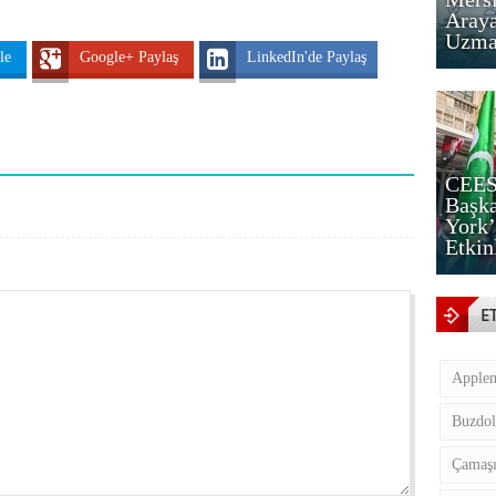
Araya
Uzman
tle
Google+ Paylaş
LinkedIn'de Paylaş
CEES
Başka
York’
Etkin
E
Apple
Buzdol
Çamaşı