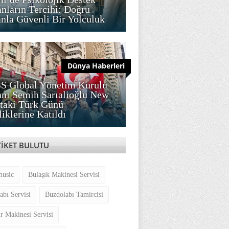
nların Tercihi: Doğru
la Güvenli Bir Yolculuk
Dünya Haberleri
S Global Yönetim Kurulu
nı Semih Sarıalioğlu New
taki Türk Günü
liklerine Katıldı
TİKET BULUTU
music
Bulaşık Makinesi Servisi
abı Servisi
Buzdolabı Tamircisi
r Makinesi Servisi