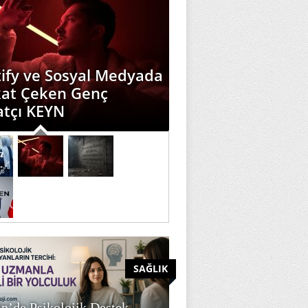
ify ve Sosyal Medyada
kat Çeken Genç
atçı KEYN
SAĞLIK
n’de Psikolojik Destek