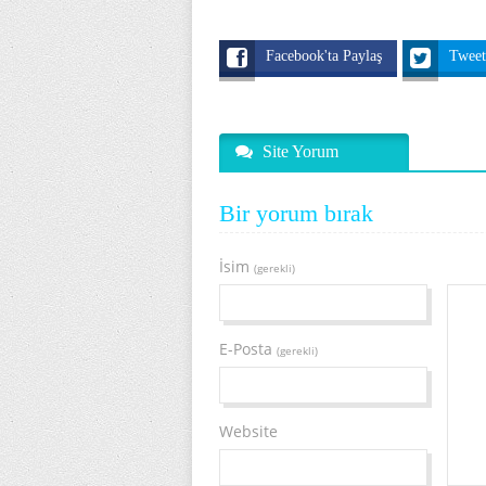
Facebook'ta Paylaş
Twee
Site Yorum
Bir yorum bırak
İsim
(gerekli)
E-Posta
(gerekli)
Website