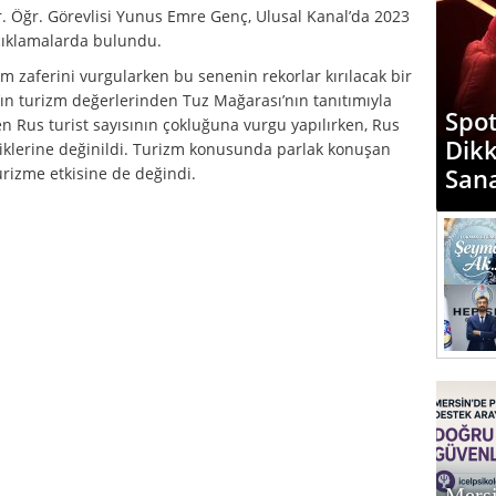
Dr. Öğr. Görevlisi Yunus Emre Genç, Ulusal Kanal’da 2023
açıklamalarda bulundu.
izm zaferini vurgularken bu senenin rekorlar kırılacak bir
ır’ın turizm değerlerinden Tuz Mağarası’nın tanıtımıyla
Spot
n Rus turist sayısının çokluğuna vurgu yapılırken, Rus
Dik
ttiklerine değinildi. Turizm konusunda parlak konuşan
San
rizme etkisine de değindi.
Mersi