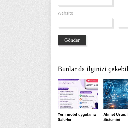
Website
Bunlar da ilginizi çekebil
Yerli mobil uygulama
Ahmet Uzun: 
SafeHer
Sistemini