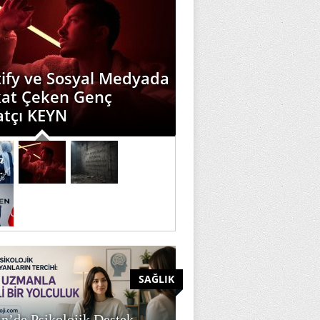
ify ve Sosyal Medyada
kat Çeken Genç
atçı KEYN
SAĞLIK
n’de Psikolojik Destek