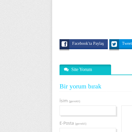
Facebook'ta Paylaş
Twee
Site Yorum
Bir yorum bırak
İsim
(gerekli)
E-Posta
(gerekli)