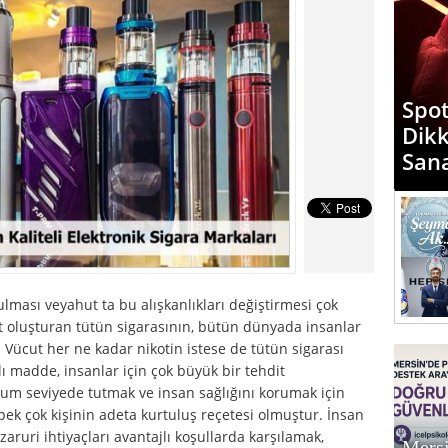
Spot
Dik
San
ulması veyahut ta bu alışkanlıkları değiştirmesi çok
dit oluşturan tütün sigarasının, bütün dünyada insanlar
 Vücut her ne kadar nikotin istese de tütün sigarası
ı madde, insanlar için çok büyük bir tehdit
mum seviyede tutmak ve insan sağlığını korumak için
 pek çok kişinin adeta kurtuluş reçetesi olmuştur. İnsan
 zaruri ihtiyaçları avantajlı koşullarda karşılamak,
Mersi