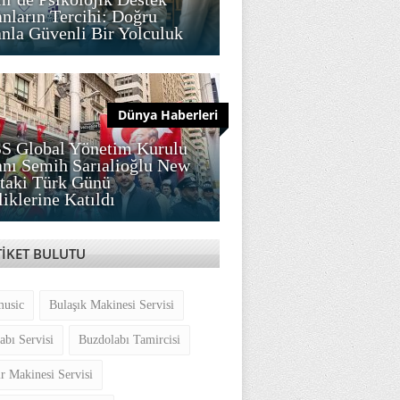
nların Tercihi: Doğru
la Güvenli Bir Yolculuk
Dünya Haberleri
S Global Yönetim Kurulu
nı Semih Sarıalioğlu New
taki Türk Günü
liklerine Katıldı
TİKET BULUTU
music
Bulaşık Makinesi Servisi
abı Servisi
Buzdolabı Tamircisi
r Makinesi Servisi