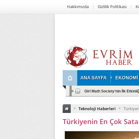
Hakkımızda
Gizlilik Politikası
K
ANA SAYFA
EKONOMİ
Girl Math Society’nin İlk Etkinl
»
»
Teknoloji Haberleri
Türkiyen
Türkiyenin En Çok Satan