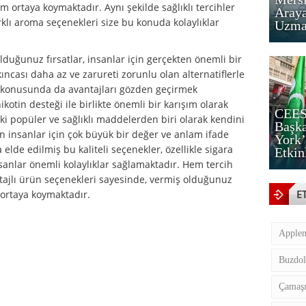
m ortaya koymaktadır. Aynı şekilde sağlıklı tercihler
Araya
klı aroma seçenekleri size bu konuda kolaylıklar
Uzman
lduğunuz fırsatlar, insanlar için gerçekten önemli bir
cası daha az ve zarureti zorunlu olan alternatiflerle
e konusunda da avantajları gözden geçirmek
otin desteği ile birlikte önemli bir karışım olarak
CEES
ki popüler ve sağlıklı maddelerden biri olarak kendini
Başka
n insanlar için çok büyük bir değer ve anlam ifade
York’
la elde edilmiş bu kaliteli seçenekler, özellikle sigara
Etkin
anlar önemli kolaylıklar sağlamaktadır. Hem tercih
antajlı ürün seçenekleri sayesinde, vermiş olduğunuz
E
j ortaya koymaktadır.
Apple
Buzdol
Çamaşı