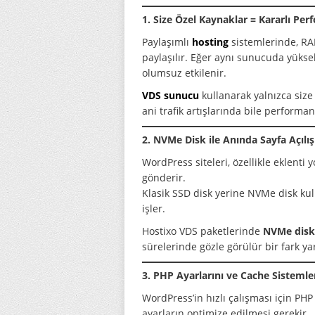
1. Size Özel Kaynaklar = Kararlı Pe
Paylaşımlı
hosting
sistemlerinde, RAM
paylaşılır. Eğer aynı sunucuda yüksek 
olumsuz etkilenir.
VDS sunucu
kullanarak yalnızca size 
ani trafik artışlarında bile performa
2. NVMe Disk ile Anında Sayfa Açılış
WordPress siteleri, özellikle eklenti
gönderir.
Klasik SSD disk yerine NVMe disk kul
işler.
Hostixo VDS paketlerinde
NVMe disk
sürelerinde gözle görülür bir fark yar
3. PHP Ayarlarını ve Cache Sistemle
WordPress’in hızlı çalışması için PH
ayarların optimize edilmesi gerekir.