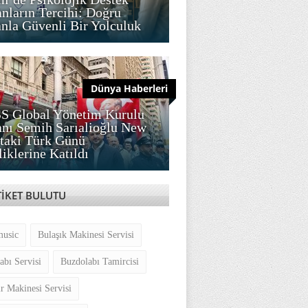
nların Tercihi: Doğru
la Güvenli Bir Yolculuk
Dünya Haberleri
S Global Yönetim Kurulu
nı Semih Sarıalioğlu New
taki Türk Günü
liklerine Katıldı
TİKET BULUTU
music
Bulaşık Makinesi Servisi
abı Servisi
Buzdolabı Tamircisi
r Makinesi Servisi