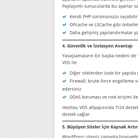
Paylaşımlı sunucularda bu ayarlar sa
Kendi PHP sürümünüzü seçebilir
OPcache ve LSCache gibi önbellekl
Daha gelişmiş yapılandırmalar ya
4. Güvenlik ve İzolasyon Avantajı
Yavaşlamaların bir başka nedeni de 
VDS ile:
Diğer sitelerden izole bir yapıda ç
Firewall, brute-force engelleme v
edersiniz
DDoS koruması ve root erişimi ile
Hostixo, VDS altyapısında 7/24 deste
destek sağlar.
5. Büyüyen Siteler İçin Kaynak Artı
WordPress siteniz zamanla büyüyebilir,