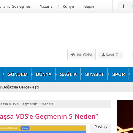
ullanıcı Sözleşmesi
Yazarlar
Künye
İletişim
Üye Girişi
Kayıt Ol
GÜNDEM
DÜNYA
SAĞLIK
SİYASET
SPOR
iği Boğaz’da Gerçekleşti
vaşsa VDS’e Geçmenin 5 Neden”
vaşsa VDS’e Geçmenin 5 Neden”
Paylaş