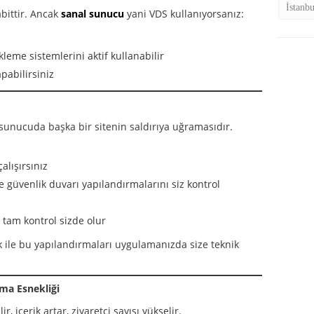
İstanb
bittir. Ancak
sanal sunucu
yani VDS kullanıyorsanız:
eme sistemlerini aktif kullanabilir
pabilirsiniz
sunucuda başka bir sitenin saldırıya uğramasıdır.
alışırsınız
e güvenlik duvarı yapılandırmalarını siz kontrol
 tam kontrol sizde olur
k ile bu yapılandırmaları uygulamanızda size teknik
rma Esnekliği
 içerik artar, ziyaretçi sayısı yükselir.