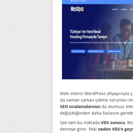
Web siteniz WordPress altyapısıyla çal
da zaman zaman çökme sorunları mı y
SEO sıralamalarınızı
da olumsuz etki
değişikliğinden daha fazlasını gerekti
İşte tam bu noktada
VDS sunucu
, W
devreye girer. Peki
neden VDS’e geçm