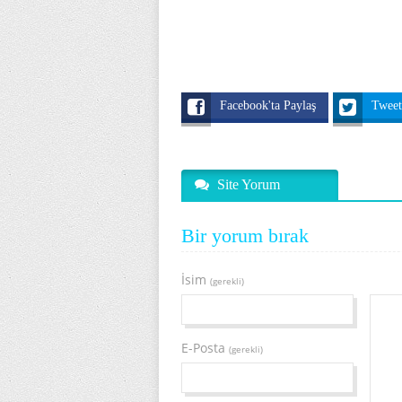
Facebook'ta Paylaş
Twee
Site Yorum
Bir yorum bırak
İsim
(gerekli)
E-Posta
(gerekli)