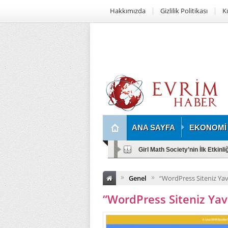
Hakkımızda
Gizlilik Politikası
K
ANA SAYFA
EKONOMİ
Girl Math Society’nin İlk Etkinl
»
»
Genel
“WordPress Siteniz Ya
“WordPress Siteniz Ya