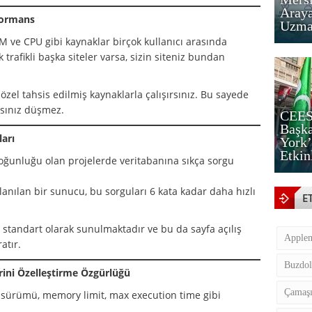
Araya
rformans
Uzman
 ve CPU gibi kaynaklar birçok kullanıcı arasında
trafikli başka siteler varsa, sizin siteniz bundan
özel tahsis edilmiş kaynaklarla çalışırsınız. Bu sayede
nsınız düşmez.
CEES
Başka
ları
York’
Etkin
 yoğunluğu olan projelerde veritabanına sıkça sorgu
lanılan bir sunucu, bu sorguları 6 kata kadar daha hızlı
E
standart olarak sunulmaktadır ve bu da sayfa açılış
Apple
atır.
Buzdol
rini Özelleştirme Özgürlüğü
Çamaşı
P sürümü, memory limit, max execution time gibi