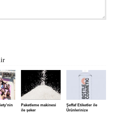
ir
iety’nin
Paketleme makinesi
Şeffaf Etiketler ile
ile şeker
Ürünlerinize