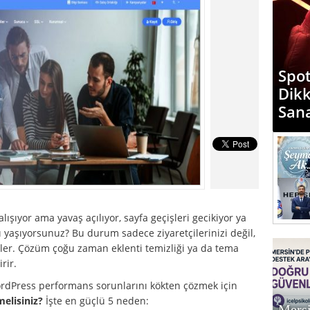
“Mer
Spot
Diyo
Dik
Günd
San
Med
ışıyor ama yavaş açılıyor, sayfa geçişleri gecikiyor ya
aşıyorsunuz? Bu durum sadece ziyaretçilerinizi değil,
ler. Çözüm çoğu zaman eklenti temizliği ya da tema
rir.
ordPress performans sorunlarını kökten çözmek için
elisiniz?
İşte en güçlü 5 neden:
Mersi